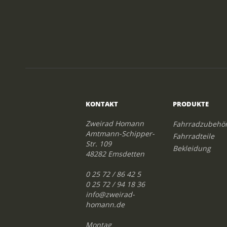
KONTAKT
PRODUKTE
Zweirad Homann
Fahrradzubehö
Amtmann-Schipper-
Fahrradteile
Str. 109
Bekleidung
48282 Emsdetten
0 25 72 / 86 42 5
0 25 72 / 94 18 36
info@zweirad-
homann.de
Montag