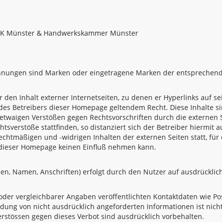
 IHK Münster & Handwerkskammer Münster
hnungen sind Marken oder eingetragene Marken der entsprechen
r den Inhalt externer Internetseiten, zu denen er Hyperlinks auf 
des Betreibers dieser Homepage geltendem Recht. Diese Inhalte si
 etwaigen Verstößen gegen Rechtsvorschriften durch die externen S
tsverstöße stattfinden, so distanziert sich der Betreiber hiermit 
chtmäßigen und -widrigen Inhalten der externen Seiten statt, für d
r dieser Homepage keinen Einfluß nehmen kann.
n, Namen, Anschriften) erfolgt durch den Nutzer auf ausdrücklich 
er vergleichbarer Angaben veröffentlichten Kontaktdaten wie Po
ung von nicht ausdrücklich angeforderten Informationen ist nicht 
stössen gegen dieses Verbot sind ausdrücklich vorbehalten.