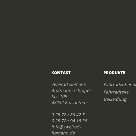
KONTAKT
PRODUKTE
Zweirad Homann
Fahrradzubehö
Amtmann-Schipper-
Fahrradteile
Str. 109
Bekleidung
48282 Emsdetten
0 25 72 / 86 42 5
0 25 72 / 94 18 36
info@zweirad-
homann.de