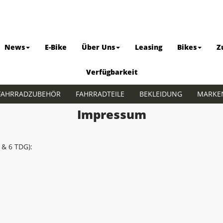
News
E-Bike
Über Uns
Leasing
Bikes
Z
Verfügbarkeit
FAHRRADZUBEHÖR
FAHRRADTEILE
BEKLEIDUNG
MARKE
Impressum
 & 6 TDG):