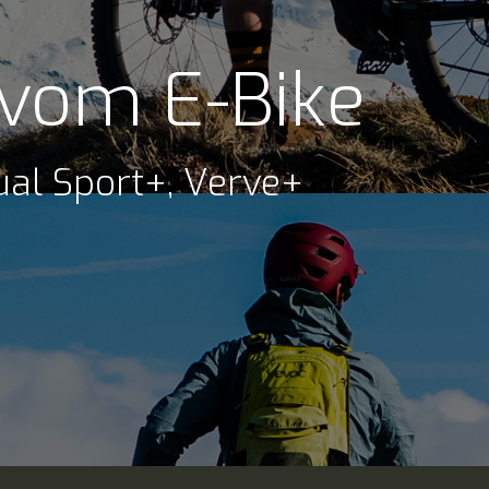
 vom E-Bike
al Sport+, Verve+