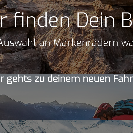
r finden Dein B
 Auswahl an Markenrädern wa
er gehts zu deinem neuen Fahr