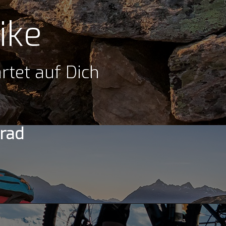
ike
rtet auf Dich
rad