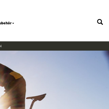
ubehör
N