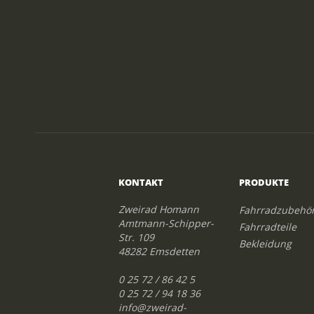
KONTAKT
PRODUKTE
Zweirad Homann
Fahrradzubehö
Amtmann-Schipper-
Fahrradteile
Str. 109
Bekleidung
48282 Emsdetten
0 25 72 / 86 42 5
0 25 72 / 94 18 36
info@zweirad-