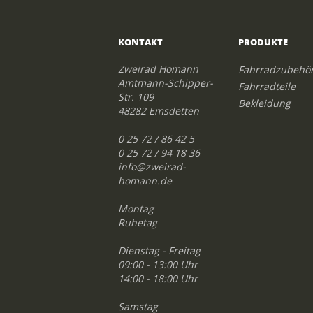
KONTAKT
PRODUKTE
Zweirad Homann
Fahrradzubehö
Amtmann-Schipper-
Fahrradteile
Str. 109
Bekleidung
48282 Emsdetten
0 25 72 / 86 42 5
0 25 72 / 94 18 36
info@zweirad-
homann.de
Montag
Ruhetag
Dienstag - Freitag
09:00 - 13:00 Uhr
14:00 - 18:00 Uhr
Samstag