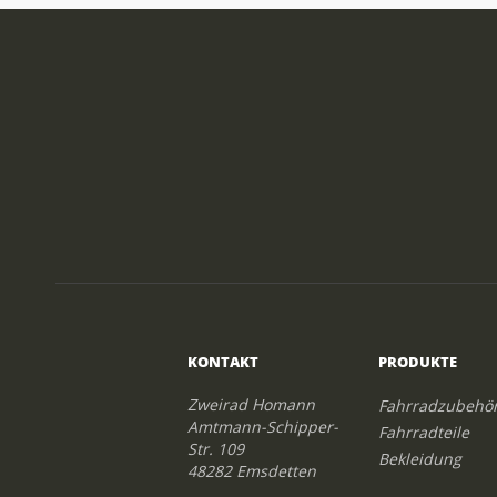
KONTAKT
PRODUKTE
Zweirad Homann
Fahrradzubehö
Amtmann-Schipper-
Fahrradteile
Str. 109
Bekleidung
48282 Emsdetten